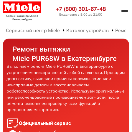
+7 (800) 301-67-48
Ежедневно с 9:00 до 21:00
Сервисный центр Miele
в
Екатеринбурге
Сервисный центр Miele
Каталог устройств
Ремонт
Ремонт вытяжки
Miele PUR68W в Екатеринбурге
Выполняем ремонт Miele PUR68W в Екатеринбурге с
устранением неисправностей любой сложности. Проводим
диагностику, выявляем причины поломки, заменяем
неисправные детали и восстанавливаем
работоспособность устройства. Используем оригинальные
или рекомендованные производителем запчасти, после
ремонта выполняем проверку всех функций и
предоставляем гарантию.
Официальный сервис