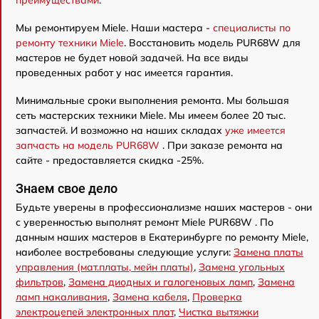
преимуществами
.
Мы ремонтируем Miele. Наши мастера -
специалисты по
ремонту техники Miele
. Восстановить модель PUR68W для
мастеров не будет новой задачей. На все виды
проведенных работ у нас имеется гарантия.
Минимальные сроки выполнения ремонта. Мы большая
сеть мастерских техники Miele. Мы имеем более 20 тыс.
запчастей. И возможно на наших складах
уже имеется
запчасть на модель PUR68W
. При заказе ремонта на
сайте - предоставляется скидка -25%.
Знаем свое дело
Будьте уверены в профессионализме наших мастеров - они
с уверенностью выполнят ремонт Miele PUR68W . По
данным наших мастеров в Екатеринбурге по ремонту Miele,
наиболее востребованы следующие услуги:
Замена платы
управления (мат.платы, мейн платы)
,
Замена угольных
фильтров
,
Замена диодных и галогеновых ламп
,
Замена
ламп накаливания
,
Замена кабеля
,
Проверка
электроцепей электронных плат
,
Чистка вытяжки