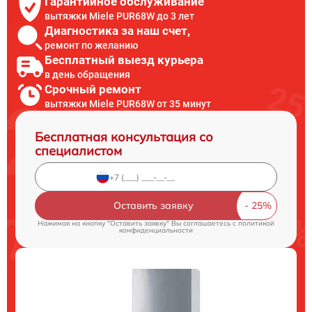
Гарантийное обслуживание
вытяжки Miele PUR68W до 3 лет
Диагностика за наш счет,
ремонт по желанию
Бесплатный выезд курьера
в день обращения
Срочный ремонт
вытяжки Miele PUR68W от 35 минут
Бесплатная консультация со
специалистом
Оставить заявку
Нажимая на кнопку "Оставить заявку" Вы соглашаетесь c
политикой
конфиденциальности