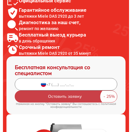
Официальный сервис
Гарантийное обслуживание
вытяжки Miele DAS 2920 до 3 лет
Диагностика за наш счет,
ремонт по желанию
Бесплатный выезд курьера
в день обращения
Срочный ремонт
вытяжки Miele DAS 2920 от 35 минут
Бесплатная консультация со
специалистом
Оставить заявку
Нажимая на кнопку "Оставить заявку" Вы соглашаетесь c
политикой
конфиденциальности