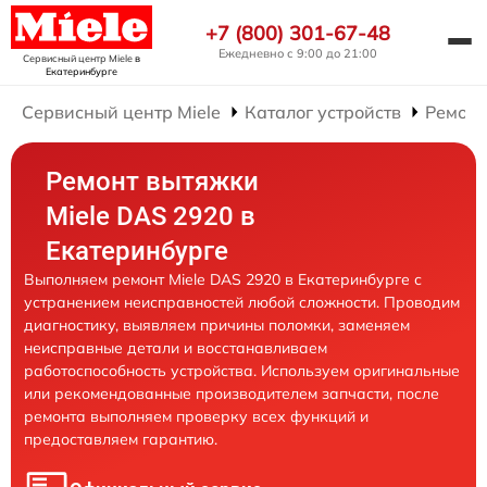
+7 (800) 301-67-48
Ежедневно с 9:00 до 21:00
Сервисный центр Miele
в
Екатеринбурге
Сервисный центр Miele
Каталог устройств
Ремонт
Ремонт вытяжки
Miele DAS 2920 в
Екатеринбурге
Выполняем ремонт Miele DAS 2920 в Екатеринбурге с
устранением неисправностей любой сложности. Проводим
диагностику, выявляем причины поломки, заменяем
неисправные детали и восстанавливаем
работоспособность устройства. Используем оригинальные
или рекомендованные производителем запчасти, после
ремонта выполняем проверку всех функций и
предоставляем гарантию.