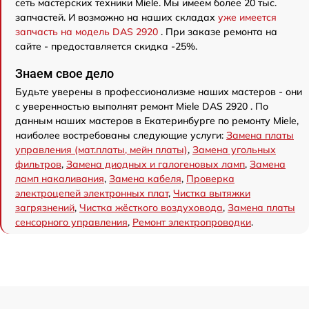
сеть мастерских техники Miele. Мы имеем более 20 тыс.
запчастей. И возможно на наших складах
уже имеется
запчасть на модель DAS 2920
. При заказе ремонта на
сайте - предоставляется скидка -25%.
Знаем свое дело
Будьте уверены в профессионализме наших мастеров - они
с уверенностью выполнят ремонт Miele DAS 2920 . По
данным наших мастеров в Екатеринбурге по ремонту Miele,
наиболее востребованы следующие услуги:
Замена платы
управления (мат.платы, мейн платы)
,
Замена угольных
фильтров
,
Замена диодных и галогеновых ламп
,
Замена
ламп накаливания
,
Замена кабеля
,
Проверка
электроцепей электронных плат
,
Чистка вытяжки
загрязнений
,
Чистка жёсткого воздуховода
,
Замена платы
сенсорного управления
,
Ремонт электропроводки
.