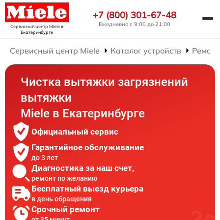
+7 (800) 301-67-48
Ежедневно с 9:00 до 21:00
Сервисный центр Miele
в
Екатеринбурге
Сервисный центр Miele
Каталог устройств
Ремонт
Чистка вытяжки загрязнений
вытяжки
Miele в Екатеринбурге
Официальный сервис
Гарантийное обслуживание
до 3 лет
Диагностика за наш счет,
ремонт по желанию
Бесплатный выезд курьера
в день обращения
Срочный ремонт
от 35 минут