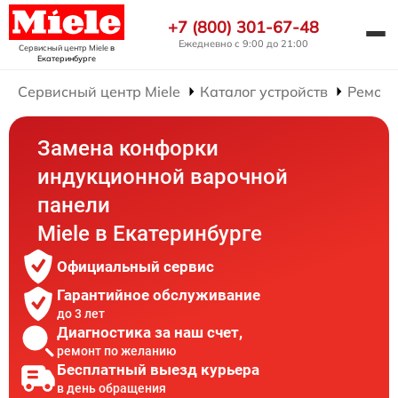
+7 (800) 301-67-48
Ежедневно с 9:00 до 21:00
Сервисный центр Miele
в
Екатеринбурге
Сервисный центр Miele
Каталог устройств
Ремонт
Замена конфорки
индукционной варочной
панели
Miele в Екатеринбурге
Официальный сервис
Гарантийное обслуживание
до 3 лет
Диагностика за наш счет,
ремонт по желанию
Бесплатный выезд курьера
в день обращения