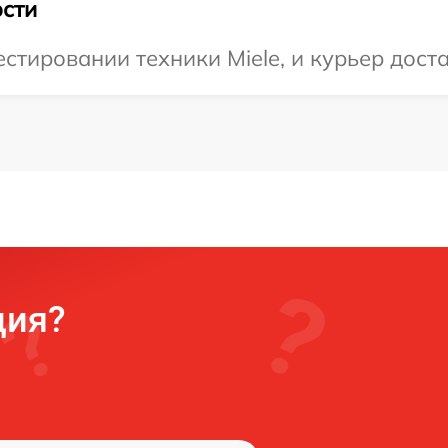
сти
тировании техники Miele, и курьер достав
ция?