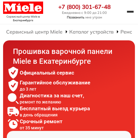
+7 (800) 301-67-48
Ежедневно с 9:00 до 21:00
Сервисный центр Miele
в
Позвонить
мне утром
Екатеринбурге
Сервисный центр Miele
Каталог устройств
Ремонт
Прошивка варочной панели
Miele в Екатеринбурге
Официальный сервис
Гарантийное обслуживание
до 3 лет
Диагностика за наш счет,
ремонт по желанию
Бесплатный выезд курьера
в день обращения
Срочный ремонт
от 35 минут