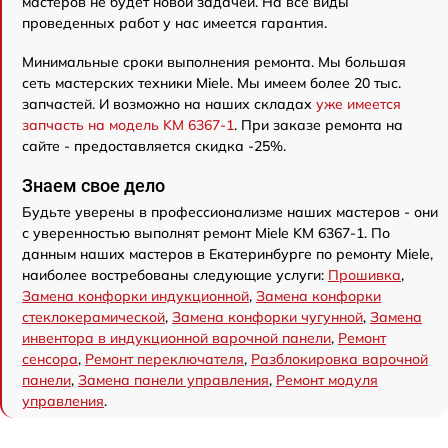
мастеров не будет новой задачей. На все виды
проведенных работ у нас имеется гарантия.
Минимальные сроки выполнения ремонта. Мы большая
сеть мастерских техники Miele. Мы имеем более 20 тыс.
запчастей. И возможно на наших складах
уже имеется
запчасть на модель KM 6367-1
. При заказе ремонта на
сайте - предоставляется скидка -25%.
Знаем свое дело
Будьте уверены в профессионализме наших мастеров - они
с уверенностью выполнят ремонт Miele KM 6367-1. По
данным наших мастеров в Екатеринбурге по ремонту Miele,
наиболее востребованы следующие услуги:
Прошивка
,
Замена конфорки индукционной
,
Замена конфорки
стеклокерамической
,
Замена конфорки чугунной
,
Замена
инвентора в индукционной варочной панели
,
Ремонт
сенсора
,
Ремонт переключателя
,
Разблокировка варочной
панели
,
Замена панели управления
,
Ремонт модуля
управления
.