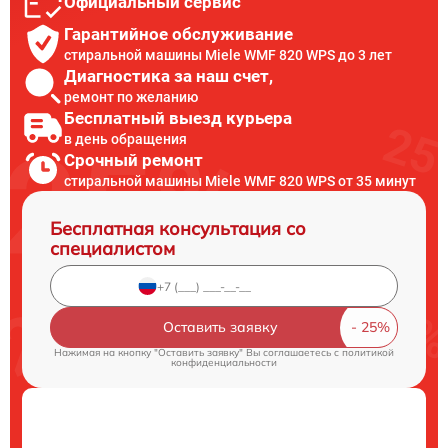
Официальный сервис
Гарантийное обслуживание
стиральной машины Miele WMF 820 WPS до 3 лет
Диагностика за наш счет,
ремонт по желанию
Бесплатный выезд курьера
в день обращения
Срочный ремонт
стиральной машины Miele WMF 820 WPS от 35 минут
Бесплатная консультация со
специалистом
Оставить заявку
Нажимая на кнопку "Оставить заявку" Вы соглашаетесь c
политикой
конфиденциальности