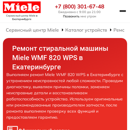
+7 (800) 301-67-48
Ежедневно с 9:00 до 21:00
Сервисный центр Miele
в
Позвонить
мне утром
Екатеринбурге
Сервисный центр Miele
Каталог устройств
Ремонт
Ремонт стиральной машины
Miele WMF 820 WPS в
Екатеринбурге
Выполняем ремонт Miele WMF 820 WPS в Екатеринбурге с
устранением неисправностей любой сложности. Проводим
диагностику, выявляем причины поломки, заменяем
неисправные детали и восстанавливаем
работоспособность устройства. Используем оригинальные
или рекомендованные производителем запчасти, после
ремонта выполняем проверку всех функций и
предоставляем гарантию.