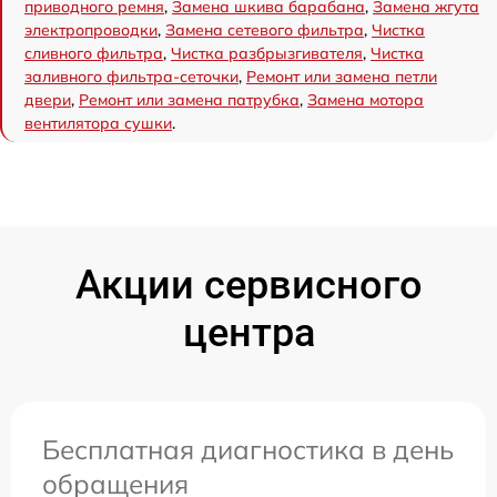
приводного ремня
,
Замена шкива барабана
,
Замена жгута
электропроводки
,
Замена сетевого фильтра
,
Чистка
сливного фильтра
,
Чистка разбрызгивателя
,
Чистка
заливного фильтра-сеточки
,
Ремонт или замена петли
двери
,
Ремонт или замена патрубка
,
Замена мотора
вентилятора сушки
.
Акции сервисного
центра
Бесплатная диагностика в день
обращения