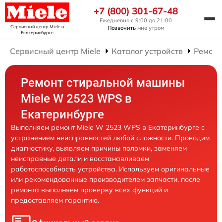
+7 (800) 301-67-48
Ежедневно с 9:00 до 21:00
Сервисный центр Miele
в
Позвонить
мне утром
Екатеринбурге
Сервисный центр Miele
Каталог устройств
Ремонт
Ремонт стиральной машины
Miele W 2523 WPS в
Екатеринбурге
Выполняем ремонт Miele W 2523 WPS в Екатеринбурге с
устранением неисправностей любой сложности. Проводим
диагностику, выявляем причины поломки, заменяем
неисправные детали и восстанавливаем
работоспособность устройства. Используем оригинальные
или рекомендованные производителем запчасти, после
ремонта выполняем проверку всех функций и
предоставляем гарантию.