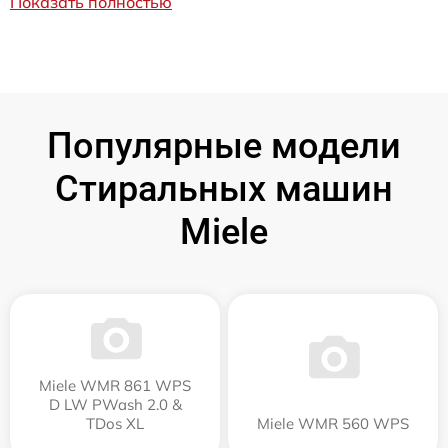
Показать полностью
Популярные модели
Стиральных машин
Miele
Miele WMR 861 WPS
D LW PWash 2.0 &
TDos XL
Miele WMR 560 WPS