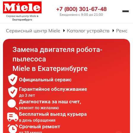
+7 (800) 301-67-48
Ежедневно с 9:00 до 21:00
Сервисный центр Miele
в
Екатеринбурге
Сервисный центр Miele
Каталог устройств
Ремонт
Замена двигателя робота-
пылесоса
Miele в Екатеринбурге
Официальный сервис
Гарантийное обслуживание
до 3 лет
Диагностика за наш счет,
ремонт по желанию
Бесплатный выезд курьера
в день обращения
Срочный ремонт
от 35 минут