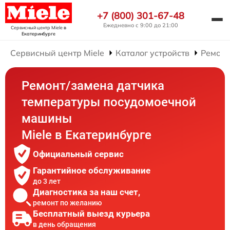
+7 (800) 301-67-48
Ежедневно с 9:00 до 21:00
Сервисный центр Miele
в
Екатеринбурге
Сервисный центр Miele
Каталог устройств
Ремонт
Ремонт/замена датчика
температуры посудомоечной
машины
Miele в Екатеринбурге
Официальный сервис
Гарантийное обслуживание
до 3 лет
Диагностика за наш счет,
ремонт по желанию
Бесплатный выезд курьера
в день обращения