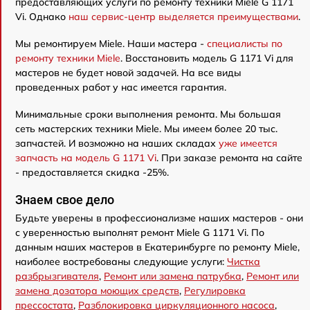
предоставляющих услуги по ремонту техники Miele G 1171
Vi. Однако
наш сервис-центр выделяется преимуществами
.
Мы ремонтируем Miele. Наши мастера -
специалисты по
ремонту техники Miele
. Восстановить модель G 1171 Vi для
мастеров не будет новой задачей. На все виды
проведенных работ у нас имеется гарантия.
Минимальные сроки выполнения ремонта. Мы большая
сеть мастерских техники Miele. Мы имеем более 20 тыс.
запчастей. И возможно на наших складах
уже имеется
запчасть на модель G 1171 Vi
. При заказе ремонта на сайте
- предоставляется скидка -25%.
Знаем свое дело
Будьте уверены в профессионализме наших мастеров - они
с уверенностью выполнят ремонт Miele G 1171 Vi. По
данным наших мастеров в Екатеринбурге по ремонту Miele,
наиболее востребованы следующие услуги:
Чистка
разбрызгивателя
,
Ремонт или замена патрубка
,
Ремонт или
замена дозатора моющих средств
,
Регулировка
прессостата
,
Разблокировка циркуляционного насоса
,