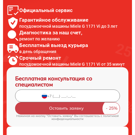
Официальный сервис
Гарантийное обслуживание
посудомоечной машины Miele G 1171 Vi до 3 лет
Диагностика за наш счет,
ремонт по желанию
Бесплатный выезд курьера
в день обращения
Срочный ремонт
посудомоечной машины Miele G 1171 Vi от 35 минут
Бесплатная консультация со
специалистом
Оставить заявку
Нажимая на кнопку "Оставить заявку" Вы соглашаетесь c
политикой
конфиденциальности