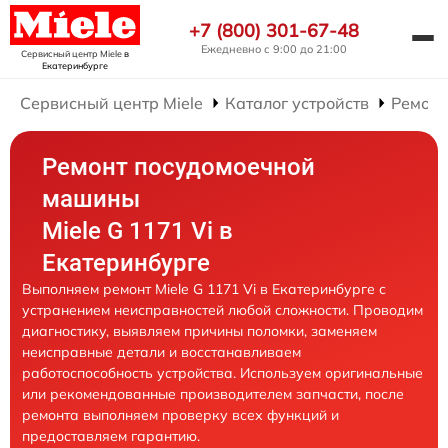
+7 (800) 301-67-48
Ежедневно с 9:00 до 21:00
Сервисный центр Miele
в
Екатеринбурге
Сервисный центр Miele
Каталог устройств
Ремонт
Ремонт посудомоечной
машины
Miele G 1171 Vi в
Екатеринбурге
Выполняем ремонт Miele G 1171 Vi в Екатеринбурге с
устранением неисправностей любой сложности. Проводим
диагностику, выявляем причины поломки, заменяем
неисправные детали и восстанавливаем
работоспособность устройства. Используем оригинальные
или рекомендованные производителем запчасти, после
ремонта выполняем проверку всех функций и
предоставляем гарантию.