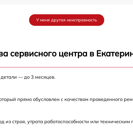
от 60 мин
У меня другая неисправность
от 60 мин
2
от 60 мин
ва сервисного центра в Екатери
от 60 мин
 детали — до 3 месяцев.
от 60 мин
от 60 мин
который прямо обусловлен с качеством проведенного ре
от 60 мин
 из строя, утрата работоспособности или техническим
от 60 мин