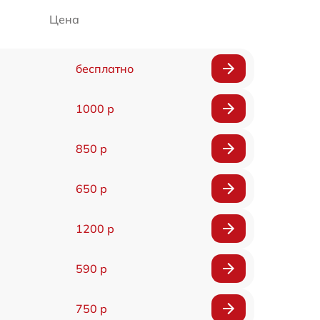
Цена
бесплатно
1000 р
850 р
650 р
1200 р
590 р
750 р