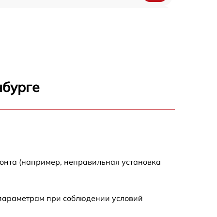
590 р
590 р
1500 р
нбурге
550 р
450 р
500 р
монта (например, неправильная установка
590 р
 параметрам при соблюдении условий
590 р