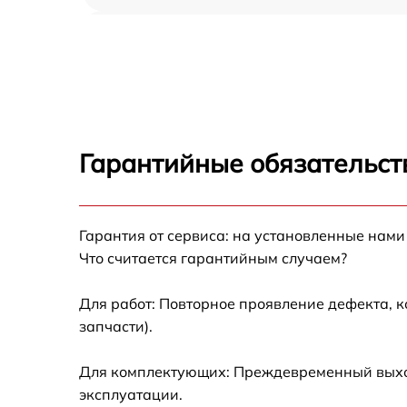
Замена пароклапана Miele B4312
Замена клапана давления Miele B4312
Чистка системы генерации пара Miele B431
Гарантийные обязательст
Профилактическая чистка Miele B4312
Корпусный ремонт (замена резинок,
Гарантия от сервиса: на установленные нами
креплений, кнопок) Miele B4312
Что считается гарантийным случаем?
Очистка подошвы утюга Miele B4312
Для работ: Повторное проявление дефекта, 
запчасти).
Замена шнура питания Miele B4312
Для комплектующих: Преждевременный выход
Ремонт/замена датчика температуры Miele
эксплуатации.
B4312