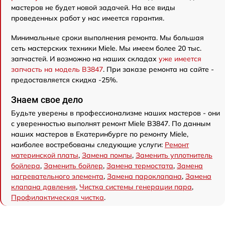
мастеров не будет новой задачей. На все виды
проведенных работ у нас имеется гарантия.
Минимальные сроки выполнения ремонта. Мы большая
сеть мастерских техники Miele. Мы имеем более 20 тыс.
запчастей. И возможно на наших складах
уже имеется
запчасть на модель B3847
. При заказе ремонта на сайте -
предоставляется скидка -25%.
Знаем свое дело
Будьте уверены в профессионализме наших мастеров - они
с уверенностью выполнят ремонт Miele B3847. По данным
наших мастеров в Екатеринбурге по ремонту Miele,
наиболее востребованы следующие услуги:
Ремонт
материнской платы
,
Замена помпы
,
Заменить уплотнитель
бойлера
,
Заменить бойлер
,
Замена термостата
,
Замена
нагревательного элемента
,
Замена пароклапана
,
Замена
клапана давления
,
Чистка системы генерации пара
,
Профилактическая чистка
.