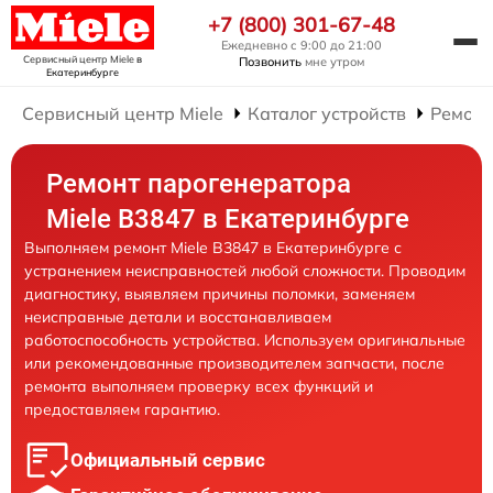
+7 (800) 301-67-48
Ежедневно с 9:00 до 21:00
Сервисный центр Miele
в
Позвонить
мне утром
Екатеринбурге
Сервисный центр Miele
Каталог устройств
Ремонт
Ремонт парогенератора
Miele B3847 в Екатеринбурге
Выполняем ремонт Miele B3847 в Екатеринбурге с
устранением неисправностей любой сложности. Проводим
диагностику, выявляем причины поломки, заменяем
неисправные детали и восстанавливаем
работоспособность устройства. Используем оригинальные
или рекомендованные производителем запчасти, после
ремонта выполняем проверку всех функций и
предоставляем гарантию.
Официальный сервис