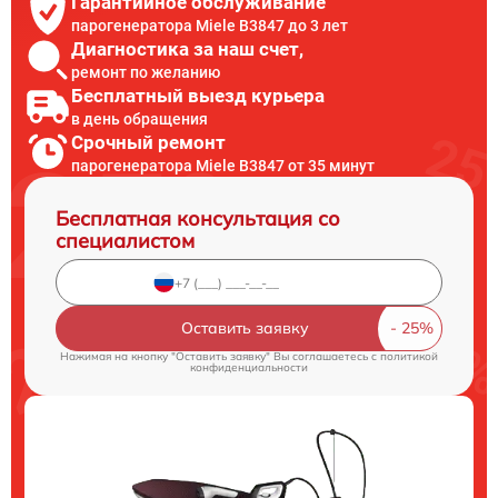
Гарантийное обслуживание
парогенератора Miele B3847 до 3 лет
Диагностика за наш счет,
ремонт по желанию
Бесплатный выезд курьера
в день обращения
Срочный ремонт
парогенератора Miele B3847 от 35 минут
Бесплатная консультация со
специалистом
Оставить заявку
Нажимая на кнопку "Оставить заявку" Вы соглашаетесь c
политикой
конфиденциальности