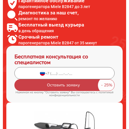
Гарантийное обслуживание
парогенератора Miele B2847 до 3 лет
Диагностика за наш счет,
ремонт по желанию
Бесплатный выезд курьера
в день обращения
Срочный ремонт
парогенератора Miele B2847 от 35 минут
Бесплатная консультация со
специалистом
Оставить заявку
Нажимая на кнопку "Оставить заявку" Вы соглашаетесь c
политикой
конфиденциальности