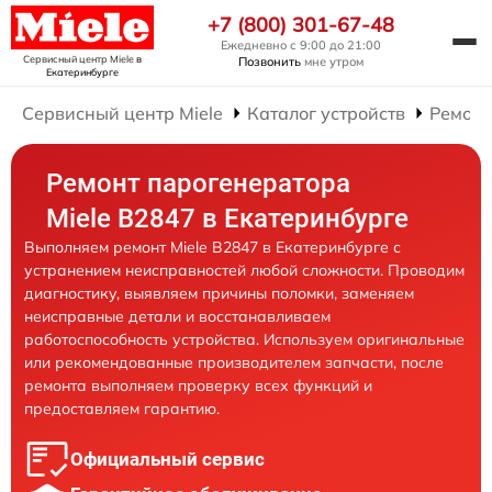
+7 (800) 301-67-48
Ежедневно с 9:00 до 21:00
Сервисный центр Miele
в
Позвонить
мне утром
Екатеринбурге
Сервисный центр Miele
Каталог устройств
Ремонт
Ремонт парогенератора
Miele B2847 в Екатеринбурге
Выполняем ремонт Miele B2847 в Екатеринбурге с
устранением неисправностей любой сложности. Проводим
диагностику, выявляем причины поломки, заменяем
неисправные детали и восстанавливаем
работоспособность устройства. Используем оригинальные
или рекомендованные производителем запчасти, после
ремонта выполняем проверку всех функций и
предоставляем гарантию.
Официальный сервис