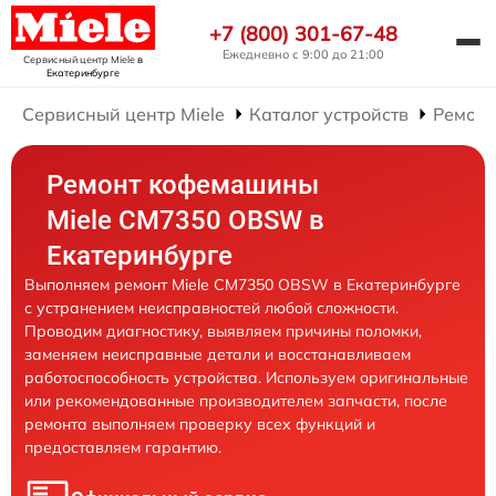
+7 (800) 301-67-48
Ежедневно с 9:00 до 21:00
Сервисный центр Miele
в
Екатеринбурге
Сервисный центр Miele
Каталог устройств
Ремон
Ремонт кофемашины
Miele CM7350 OBSW в
Екатеринбурге
Выполняем ремонт Miele CM7350 OBSW в Екатеринбурге
с устранением неисправностей любой сложности.
Проводим диагностику, выявляем причины поломки,
заменяем неисправные детали и восстанавливаем
работоспособность устройства. Используем оригинальные
или рекомендованные производителем запчасти, после
ремонта выполняем проверку всех функций и
предоставляем гарантию.