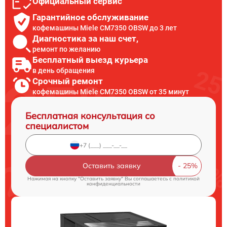
Официальный сервис
Гарантийное обслуживание
кофемашины Miele CM7350 OBSW до 3 лет
Диагностика за наш счет,
ремонт по желанию
Бесплатный выезд курьера
в день обращения
Срочный ремонт
кофемашины Miele CM7350 OBSW от 35 минут
Бесплатная консультация со
специалистом
Оставить заявку
Нажимая на кнопку "Оставить заявку" Вы соглашаетесь c
политикой
конфиденциальности