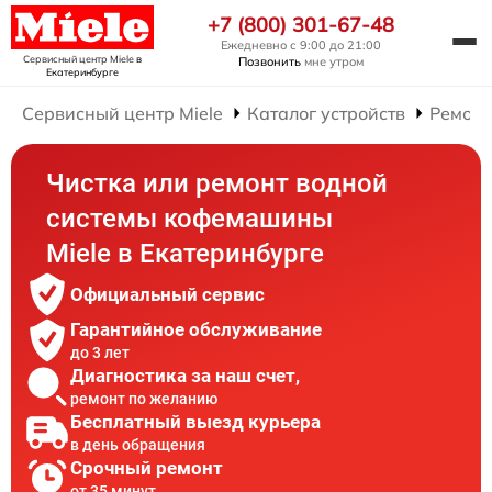
+7 (800) 301-67-48
Ежедневно с 9:00 до 21:00
Сервисный центр Miele
в
Позвонить
мне утром
Екатеринбурге
Сервисный центр Miele
Каталог устройств
Ремон
Чистка или ремонт водной
системы кофемашины
Miele в Екатеринбурге
Официальный сервис
Гарантийное обслуживание
до 3 лет
Диагностика за наш счет,
ремонт по желанию
Бесплатный выезд курьера
в день обращения
Срочный ремонт
от 35 минут