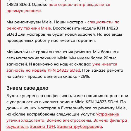
14823 SDed. Однако
наш сервис-центр выделяется
преимуществами
.
Мы ремонтируем Miele. Наши мастера -
специалисты по
ремонту техники Miele
. Восстановить модель KFN 14823
SDed для мастеров не будет новой задачей. На все виды
проведенных работ у нас имеется гарантия.
Минимальные сроки выполнения ремонта. Мы большая
сеть мастерских техники Miele. Мы имеем более 20 тыс.
запчастей. И возможно на наших складах
уже имеется
запчасть на модель KFN 14823 SDed
. При заказе ремонта
на сайте - предоставляется скидка -25%.
Знаем свое дело
Будьте уверены в профессионализме наших мастеров - они
с уверенностью выполнят ремонт Miele KFN 14823 SDed. По
данным наших мастеров в Екатеринбурге по ремонту Miele,
наиболее востребованы следующие услуги:
Устранение
утечки хладагента
,
Замена электросхемы
,
Замена фильтра
осушителя
,
Замена ТЭН
,
Замена трубопровода
,