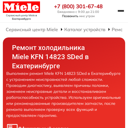
+7 (800) 301-67-48
Ежедневно с 9:00 до 21:00
Сервисный центр Miele
в
Позвонить
мне утром
Екатеринбурге
Сервисный центр Miele
Каталог устройств
Ремонт
Ремонт холодильника
Miele KFN 14823 SDed в
Екатеринбурге
Выполняем ремонт Miele KFN 14823 SDed в Екатеринбурге
с устранением неисправностей любой сложности.
Проводим диагностику, выявляем причины поломки,
заменяем неисправные детали и восстанавливаем
работоспособность устройства. Используем оригинальные
или рекомендованные производителем запчасти, после
ремонта выполняем проверку всех функций и
предоставляем гарантию.