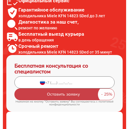
Официальный сервис
Гарантийное обслуживание
холодильника Miele KFN 14823 SDed до 3 лет
Диагностика за наш счет,
ремонт по желанию
Бесплатный выезд курьера
в день обращения
Срочный ремонт
холодильника Miele KFN 14823 SDed от 35 минут
Бесплатная консультация со
специалистом
Оставить заявку
Нажимая на кнопку "Оставить заявку" Вы соглашаетесь c
политикой
конфиденциальности