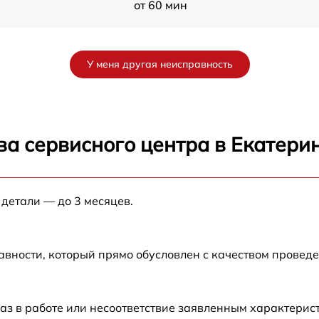
от 60 мин
K
от 60 мин
У меня другая неисправность
от 60 мин
от 60 мин
ва сервисного центра в Екатери
от 60 мин
 детали — до 3 месяцев.
от 60 мин
от 60 мин
авности, который прямо обусловлен с качеством провед
от 60 мин
аз в работе или несоответствие заявленным характери