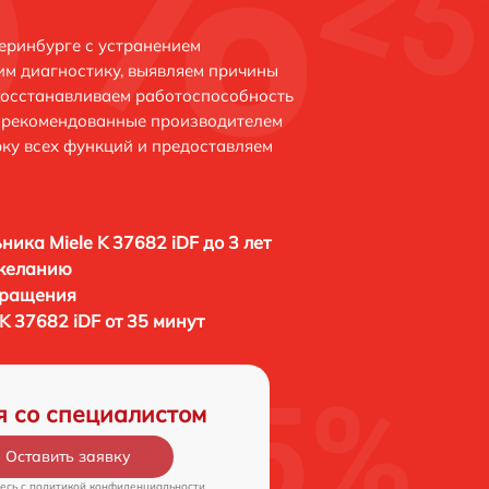
теринбурге с устранением
м диагностику, выявляем причины
восстанавливаем работоспособность
и рекомендованные производителем
рку всех функций и предоставляем
ника Miele K 37682 iDF до 3 лет
 желанию
бращения
K 37682 iDF от 35 минут
я со специалистом
Оставить заявку
есь c
политикой конфиденциальности