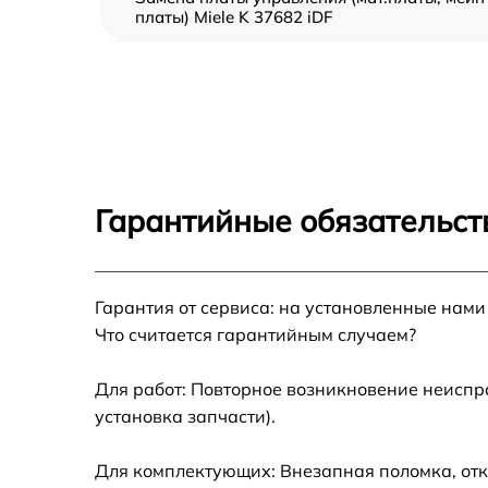
платы) Miele K 37682 iDF
Ремонт/замена датчика температуры Miele 
37682 iDF
Замена термостата Miele K 37682 iDF
Замена усилителей Miele K 37682 iDF
Гарантийные обязательст
Замена таймера Miele K 37682 iDF
Гарантия от сервиса: на установленные нами
Замена электросхемы Miele K 37682 iDF
Что считается гарантийным случаем?
Ремонт испарителя Miele K 37682 iDF
Для работ: Повторное возникновение неиспр
установка запчасти).
Устранение засора трубопровода Miele K
37682 iDF
Для комплектующих: Внезапная поломка, отк
Ремонт датчика морозильного отделения