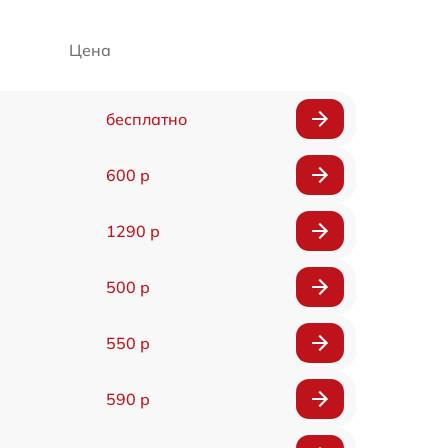
Цена
бесплатно
600 р
1290 р
500 р
550 р
590 р