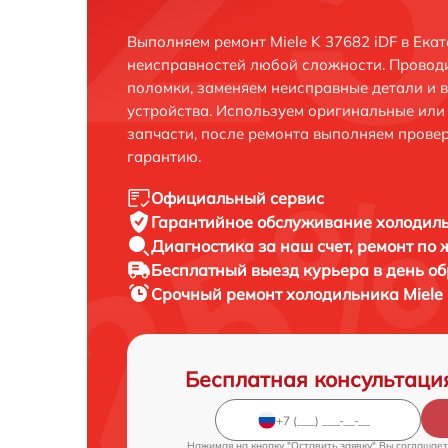
Выполняем ремонт Miele K 37682 iDF в Ека
неисправностей любой сложности. Проводи
поломки, заменяем неисправные детали и 
устройства. Используем оригинальные ил
запчасти, после ремонта выполняем прове
гарантию.
Официальный сервис
Гарантийное обслуживание
холодиль
Диагностика за наш счет,
ремонт по
Бесплатный выезд курьера
в день о
Срочный ремонт
холодильника Miele 
Бесплатная консультаци
Нажимая на кнопку "Оставить заявку" Вы соглашает