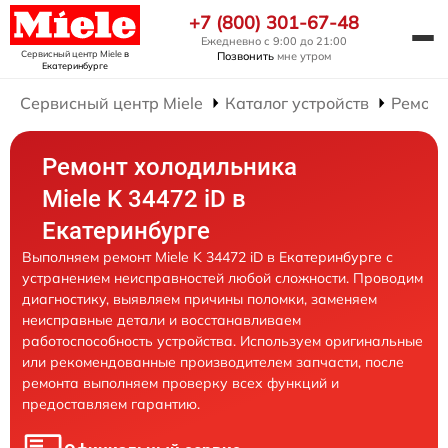
+7 (800) 301-67-48
Ежедневно с 9:00 до 21:00
Сервисный центр Miele
в
Позвонить
мне утром
Екатеринбурге
Сервисный центр Miele
Каталог устройств
Ремонт
Ремонт холодильника
Miele K 34472 iD в
Екатеринбурге
Выполняем ремонт Miele K 34472 iD в Екатеринбурге с
устранением неисправностей любой сложности. Проводим
диагностику, выявляем причины поломки, заменяем
неисправные детали и восстанавливаем
работоспособность устройства. Используем оригинальные
или рекомендованные производителем запчасти, после
ремонта выполняем проверку всех функций и
предоставляем гарантию.