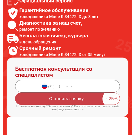
Официальный сервис
Гарантийное обслуживание
холодильника Miele K 34472 iD до 3 лет
Диагностика за наш счет,
ремонт по желанию
Бесплатный выезд курьера
в день обращения
Срочный ремонт
холодильника Miele K 34472 iD от 35 минут
Бесплатная консультация со
специалистом
Оставить заявку
Нажимая на кнопку "Оставить заявку" Вы соглашаетесь c
политикой
конфиденциальности