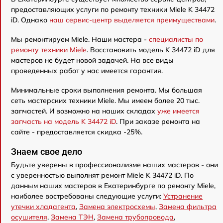
предоставляющих услуги по ремонту техники Miele K 34472
iD. Однако
наш сервис-центр выделяется преимуществами
.
Мы ремонтируем Miele. Наши мастера -
специалисты по
ремонту техники Miele
. Восстановить модель K 34472 iD для
мастеров не будет новой задачей. На все виды
проведенных работ у нас имеется гарантия.
Минимальные сроки выполнения ремонта. Мы большая
сеть мастерских техники Miele. Мы имеем более 20 тыс.
запчастей. И возможно на наших складах
уже имеется
запчасть на модель K 34472 iD
. При заказе ремонта на
сайте - предоставляется скидка -25%.
Знаем свое дело
Будьте уверены в профессионализме наших мастеров - они
с уверенностью выполнят ремонт Miele K 34472 iD. По
данным наших мастеров в Екатеринбурге по ремонту Miele,
наиболее востребованы следующие услуги:
Устранение
утечки хладагента
,
Замена электросхемы
,
Замена фильтра
осушителя
,
Замена ТЭН
,
Замена трубопровода
,