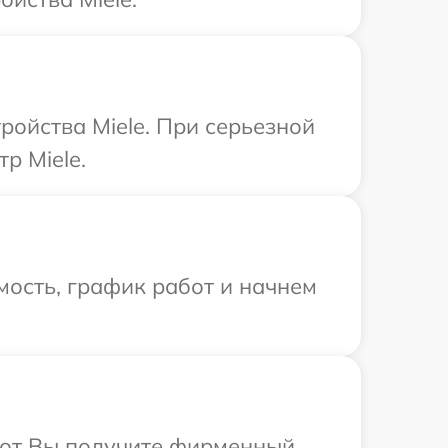
ройства Miele. При серьезной
р Miele.
ость, график работ и начнем
абот Вы получите фирменный