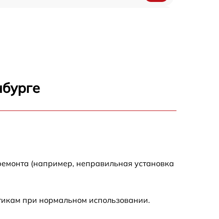
650 р
500 р
650 р
нбурге
710 р
590 р
650 р
ремонта (например, неправильная установка
800 р
стикам при нормальном использовании.
450 р