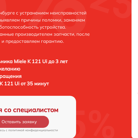
инбурге с устранением неисправностей
выявляем причины поломки, заменяем
ботоспособность устройства.
анные производителем запчасти, после
 и предоставляем гарантию.
ника Miele K 121 Ui до 3 лет
 желанию
бращения
K 121 Ui от 35 минут
я со специалистом
Оставить заявку
есь c
политикой конфиденциальности