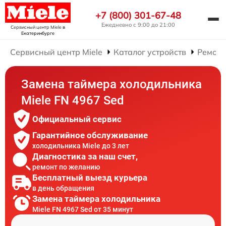
+7 (800) 301-67-48
Ежедневно с 9:00 до 21:00
Сервисный центр Miele
в
Екатеринбурге
Сервисный центр Miele
Каталог устройств
Ремонт
Замена таймера холодильника
Miele FN 4967 Sed
Официальный сервис
Гарантийное обслуживание
холодильника Miele до 3 лет
Диагностика за наш счет,
ремонт по желанию
Бесплатный выезд курьера
в день обращения
Замена таймера холодильника
Miele FN 4967 Sed от 35 минут