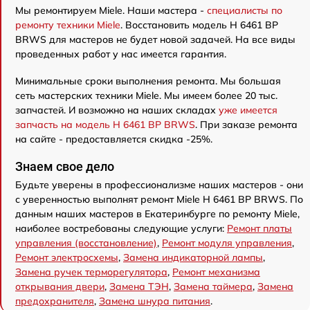
Мы ремонтируем Miele. Наши мастера -
специалисты по
ремонту техники Miele
. Восстановить модель H 6461 BP
BRWS для мастеров не будет новой задачей. На все виды
проведенных работ у нас имеется гарантия.
Минимальные сроки выполнения ремонта. Мы большая
сеть мастерских техники Miele. Мы имеем более 20 тыс.
запчастей. И возможно на наших складах
уже имеется
запчасть на модель H 6461 BP BRWS
. При заказе ремонта
на сайте - предоставляется скидка -25%.
Знаем свое дело
Будьте уверены в профессионализме наших мастеров - они
с уверенностью выполнят ремонт Miele H 6461 BP BRWS. По
данным наших мастеров в Екатеринбурге по ремонту Miele,
наиболее востребованы следующие услуги:
Ремонт платы
управления (восстановление)
,
Ремонт модуля управления
,
Ремонт электросхемы
,
Замена индикаторной лампы
,
Замена ручек терморегулятора
,
Ремонт механизма
открывания двери
,
Замена ТЭН
,
Замена таймера
,
Замена
предохранителя
,
Замена шнура питания
.