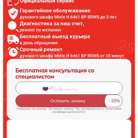
Официальный сервис
Гарантийное обслуживание
духового шкафа Miele H 6461 BP BRWS до 3 лет
Диагностика за наш счет,
ремонт по желанию
Бесплатный выезд курьера
в день обращения
Срочный ремонт
духового шкафа Miele H 6461 BP BRWS от 35 минут
Бесплатная консультация со
специалистом
Оставить заявку
Нажимая на кнопку "Оставить заявку" Вы соглашаетесь c
политикой
конфиденциальности