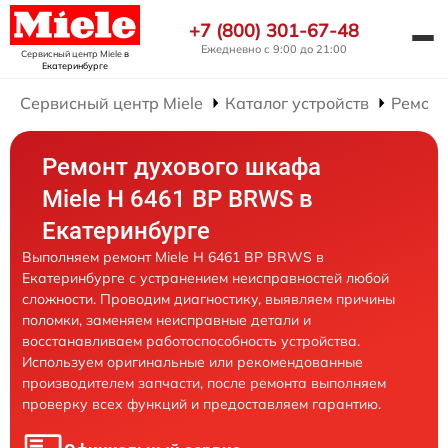
+7 (800) 301-67-48
Ежедневно с 9:00 до 21:00
Сервисный центр Miele
в
Екатеринбурге
Сервисный центр Miele
Каталог устройств
Ремонт
Ремонт духового шкафа
Miele H 6461 BP BRWS в
Екатеринбурге
Выполняем ремонт Miele H 6461 BP BRWS в
Екатеринбурге с устранением неисправностей любой
сложности. Проводим диагностику, выявляем причины
поломки, заменяем неисправные детали и
восстанавливаем работоспособность устройства.
Используем оригинальные или рекомендованные
производителем запчасти, после ремонта выполняем
проверку всех функций и предоставляем гарантию.