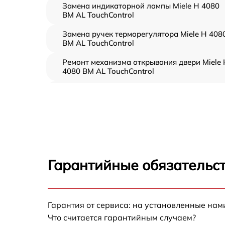
Замена индикаторной лампы Miele H 4080
BM AL TouchControl
Замена ручек терморегулятора Miele H 408
BM AL TouchControl
Ремонт механизма открывания двери Miele 
4080 BM AL TouchControl
Замена ТЭН Miele H 4080 BM AL TouchContr
Замена таймера Miele H 4080 BM AL
TouchControl
Замена предохранителя Miele H 4080 BM A
TouchControl
Гарантийные обязательст
Замена шнура питания Miele H 4080 BM AL
TouchControl
Замена термодатчика Miele H 4080 BM AL
Гарантия от сервиса: на установленные нам
TouchControl
Что считается гарантийным случаем?