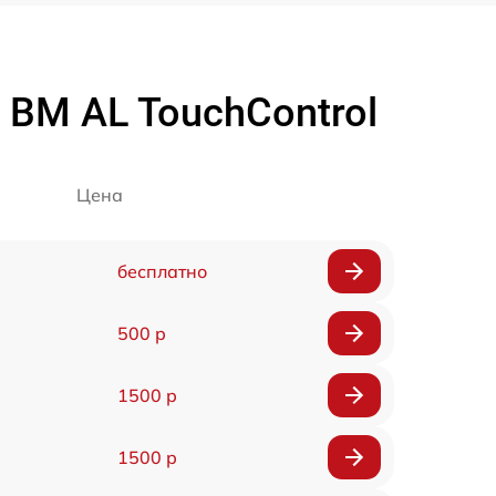
 BM AL TouchControl
Цена
бесплатно
500 р
1500 р
1500 р